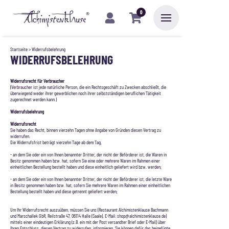
0
Startseite
> Widerrufsbelehrung
WIDERRUFSBELEHRUNG
Widerrufsrecht für Verbraucher
(Verbraucher ist jede natürliche Person, die ein Rechtsgeschäft zu Zwecken abschließt, die
überwiegend weder ihrer gewerblichen noch ihrer selbstständigen beruflichen Tätigkeit
zugerechnet werden kann.)
Widerrufsbelehrung
Widerrufsrecht
Sie haben das Recht, binnen vierzehn Tagen ohne Angabe von Gründen diesen Vertrag zu
widerrufen.
Die Widerrufsfrist beträgt vierzehn Tage ab dem Tag,
- an dem Sie oder ein von Ihnen benannter Dritter, der nicht der Beförderer ist, die Waren in
Besitz genommen haben bzw. hat, sofern Sie eine oder mehrere Waren im Rahmen einer
einheitlichen Bestellung bestellt haben und diese einheitlich geliefert wird bzw. werden;
- an dem Sie oder ein von Ihnen benannter Dritter, der nicht der Beförderer ist, die letzte Ware
in Besitz genommen haben bzw. hat, sofern Sie mehrere Waren im Rahmen einer einheitlichen
Bestellung bestellt haben und diese getrennt geliefert werden;
Um Ihr Widerrufsrecht auszuüben, müssen Sie uns (Restaurant Alchimistenklause Bachmann
und Marschallek GbR, Reilstraße 47, 06114 Halle (Saale),
E-Mail: shop@alchimistenklause.de
)
mittels einer eindeutigen Erklärung (z.B. ein mit der Post versandter Brief oder E-Mail) über
Ihren Entschluss, diesen Vertrag zu widerrufen, informieren. Sie können dafür das beigefügte