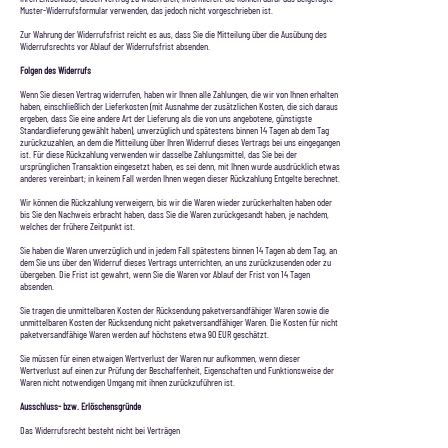
Muster-Widerrufsformular verwenden, das jedoch nicht vorgeschrieben ist.
Zur Wahrung der Widerrufsfrist reicht es aus, dass Sie die Mitteilung über die Ausübung des
Widerrufsrechts vor Ablauf der Widerrufsfrist absenden.
Folgen des Widerrufs
Wenn Sie diesen Vertrag widerrufen, haben wir Ihnen alle Zahlungen, die wir von Ihnen erhalten
haben, einschließlich der Lieferkosten (mit Ausnahme der zusätzlichen Kosten, die sich daraus
ergeben, dass Sie eine andere Art der Lieferung als die von uns angebotene, günstigste
Standardlieferung gewählt haben), unverzüglich und spätestens binnen 14 Tagen ab dem Tag
zurückzuzahlen, an dem die Mitteilung über Ihren Widerruf dieses Vertrags bei uns eingegangen
ist. Für diese Rückzahlung verwenden wir dasselbe Zahlungsmittel, das Sie bei der
ursprünglichen Transaktion eingesetzt haben, es sei denn, mit Ihnen wurde ausdrücklich etwas
anderes vereinbart; in keinem Fall werden Ihnen wegen dieser Rückzahlung Entgelte berechnet.
Wir können die Rückzahlung verweigern, bis wir die Waren wieder zurückerhalten haben oder
bis Sie den Nachweis erbracht haben, dass Sie die Waren zurückgesandt haben, je nachdem,
welches der frühere Zeitpunkt ist.
Sie haben die Waren unverzüglich und in jedem Fall spätestens binnen 14 Tagen ab dem Tag, an
dem Sie uns über den Widerruf dieses Vertrags unterrichten, an uns zurückzusenden oder zu
übergeben. Die Frist ist gewahrt, wenn Sie die Waren vor Ablauf der Frist von 14 Tagen
absenden.
Sie tragen die unmittelbaren Kosten der Rücksendung paketversandfähiger Waren sowie die
unmittelbaren Kosten der Rücksendung nicht paketversandfähiger Waren. Die Kosten für nicht
paketversandfähige Waren werden auf höchstens etwa 90 EUR geschätzt.
Sie müssen für einen etwaigen Wertverlust der Waren nur aufkommen, wenn dieser
Wertverlust auf einen zur Prüfung der Beschaffenheit, Eigenschaften und Funktionsweise der
Waren nicht notwendigen Umgang mit ihnen zurückzuführen ist.
Ausschluss- bzw. Erlöschensgründe
Das Widerrufsrecht besteht nicht bei Verträgen